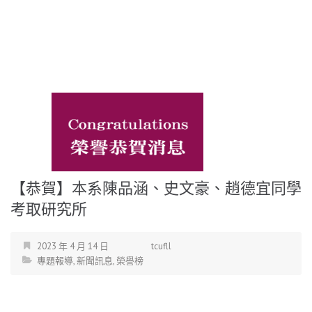
【恭賀】本系陳品涵、史文豪、趙德宜同學
考取研究所
2023 年 4 月 14 日
tcufll
專題報導
,
新聞訊息
,
榮譽榜