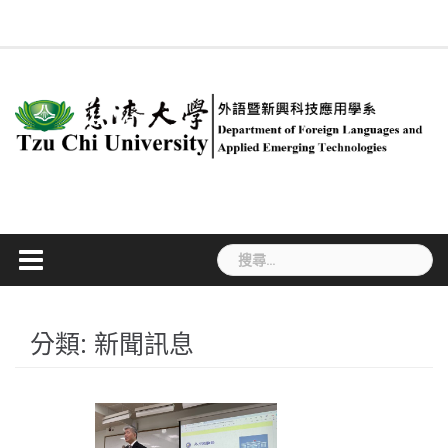
Skip
回
系
慈
新
簡
專
合
行
課
#534
系
ENGLISH
法
職
學
to
系
所
大
聞
介
任
聘
政
程
(無
友
規
涯
生
首
成
content
首
訊
教
及
人
規
標
專
專
活
頁
員
頁
息
師
兼
員
劃
題)
區
區
動
任
教
師
搜
尋
關
鍵
字:
分類:
新聞訊息