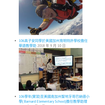
106高子安同學於美國加州育明特許學校擔任
華語教學助
2018 年 9 月 10 日
106學年(實習)至美國南加州聖地牙哥巴納德小
學( Barnard Elementary School)擔任教學助理