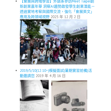
【會展與跨域學習】外語系參訪Meet Taipei創
新創業嘉年華 洞察AI趨勢啟發學生創業潛能－
透過實地考察與國際交流，強化「會展英文」
應用及跨領域視野
2025 年 12 月 2 日
2019/5/10(12:10~)模擬面試(暑期實習前備)活
動邀請您
2019 年 4 月 16 日