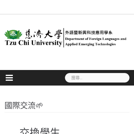
Skip
回
系
慈
新
簡
專
合
行
課
#534
系
ENGLISH
法
職
學
to
系
所
大
聞
介
任
聘
政
程
(無
友
規
涯
生
首
成
content
首
訊
教
及
人
規
標
專
專
活
頁
員
頁
息
師
兼
員
劃
題)
區
區
動
任
教
師
搜
尋
關
鍵
字:
國際交流
交換學生