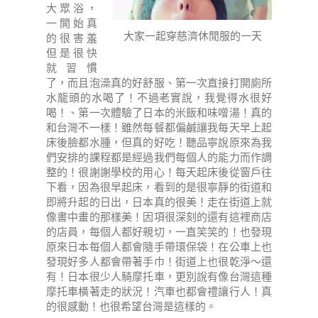
大眾浴，
一開始真
大家一起穿慈濟休閒服的一天
的很害羞
但是很快
就習慣
了，而且泡澡真的好舒服、第一次直接打開廁所
水龍頭的水喝了！不過老實說，我覺得水很好
喝！、第一次體驗了日本的米飯和味噌湯！真的
和台灣不一樣！雖然每餐都偏鹹讓我每天早上起
床後臉都水腫，但真的好吃！聽品寧說原來為我
們安排的課程都是經過我們每個人的能力而作調
整的！很謝謝學校的用心！每天起床後從窗戶往
下看，因為很早起床，看到的是很寧靜的街道和
即將升起的日出，日本真的很美！走在街道上就
像書中畫的那樣美！因項很深刻的還有這裡商店
的店員，每個人都好親切，一直笑笑的！也發現
原來日本每個人都會隨手帶環保袋！在公車上也
發現好多人都會帶著手巾！街道上也很乾淨～還
有！日本很少人騎摩托車，更別說有像台灣這種
摩托車橫著走的狀況！汽車也都會禮讓行人！真
的很感動！也很希望台灣是這樣的。