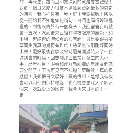
的！再來更有趣而且印象深刻的就是要當聲優！
對於一個日文能力很基本還抽到台詞最多的奇奇
的時候，我心裡只有一種，好！我要挑戰！所以
從一開始我不知道如何斷句、台詞也講得玲玲亂
亂的，到後來終於有一個樣子，我回宿舍有時就
會一直唸，唸到後來已經有種被起來的感覺，和
小組一起練習的時候真的很有趣！只是要跟著螢
幕同步我真的覺得有難度！總是無法剛剛好同時
出聲！還好最後在驗收會時還是圓滿結束了～在
送別會的時候，回想到那三個禮拜發生的大小
事，歷歷在目，眼看和那群新認識的新朋友們就
要分開了，下次再見面不知道什麼時候，真的很
感傷！我想把日文學好，真的很想，這樣我有機
會可以和他們保持聯絡！也有機會更深入了解這
個來一次就愛上的國家！我會再來日本的！一
定！