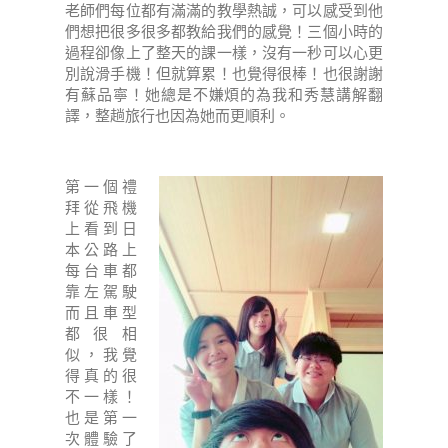
老師們每位都有滿滿的教學熱誠，可以感受到他
們想把很多很多都教給我們的感覺！三個小時的
過程卻像上了整天的課一樣，沒有一秒可以心更
別說滑手機！但就算累！也覺得很棒！也很謝謝
有蘇品寧！她總是不嫌煩的為我和秀慧講解翻
譯，整趟旅行也因為她而更順利。
第一個禮
拜從飛機
上看到日
本公路上
每台車都
靠左駕駛
而且車型
都很相
似，我覺
得真的很
不一樣！
也是第一
次體驗了