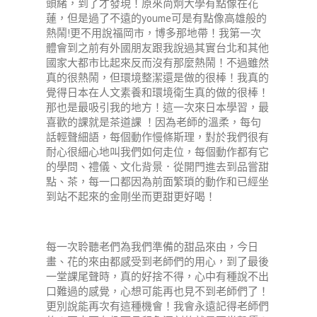
頭緒，到了才發現！原來尚炯大學有點像在花
蓮，但是過了不遠的youme可是有點像高雄般的
熱鬧!更不用說福岡市，博多那地帶！我第一次
體會到之前有外國朋友跟我說過其實台北和其他
國家大都市比起來反而沒有那麼熱鬧！不過雖然
真的很熱鬧，但環境整潔還是做的很棒！我真的
覺得日本在人文素養和環境衛生真的做的很棒！
那也是最吸引我的地方！這一次來日本學習，最
喜歡的課就是茶道課 ！因為老師的溫柔，每句
話輕聲細語，每個動作慢條斯理，對於我們很有
耐心很細心地叫我們如何走位，每個動作都有它
的學問、禮儀、文化背景．從開門進去到品嘗甜
點、茶，每一口都因為前面繁瑣的動作和已經坐
到站不起來的金剛坐而更甜更好喝！
每一次聆聽老們為我們準備的甜品來由，今日
畫、花的來由都感受到老師們的用心，到了最後
一堂課尾聲時，真的好捨不得，心中有種說不出
口難過的感覺，心想可能再也見不到老師們了！
更別說能再次有這種機會！我會永遠記得老師們