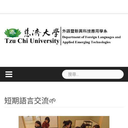
Skip
回
系
慈
新
簡
專
合
行
課
#534
系
ENGLISH
法
職
學
to
系
所
大
聞
介
任
聘
政
程
(無
友
規
涯
生
首
成
content
首
訊
教
及
人
規
標
專
專
活
頁
員
頁
息
師
兼
員
劃
題)
區
區
動
任
教
師
搜
尋
關
鍵
字:
短期語言交流