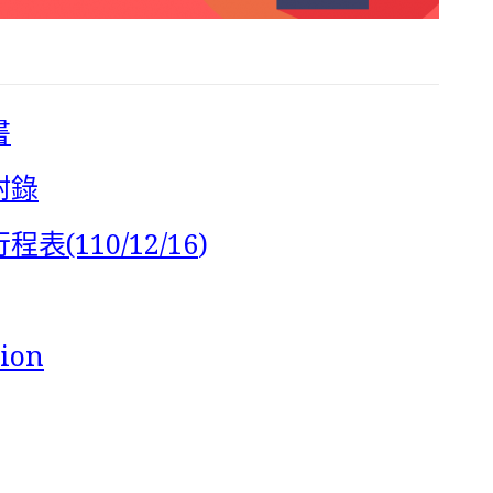
書
附錄
(110/12/16
)
tion