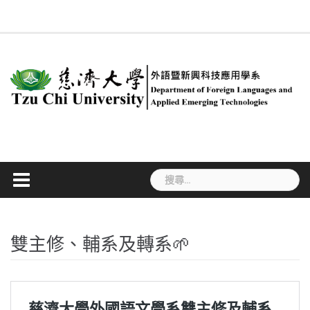
Skip
回
系
慈
新
簡
專
合
行
課
#534
系
ENGLISH
法
職
學
to
系
所
大
聞
介
任
聘
政
程
(無
友
規
涯
生
首
成
content
首
訊
教
及
人
規
標
專
專
活
頁
員
頁
息
師
兼
員
劃
題)
區
區
動
任
教
師
搜
尋
關
鍵
字:
雙主修、輔系及轉系