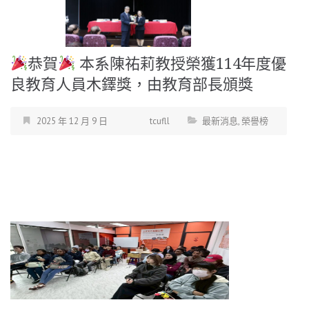
恭賀
本系陳祐莉教授榮獲114年度優
良教育人員木鐸獎，由教育部長頒獎
2025 年 12 月 9 日
tcufll
最新消息
,
榮譽榜