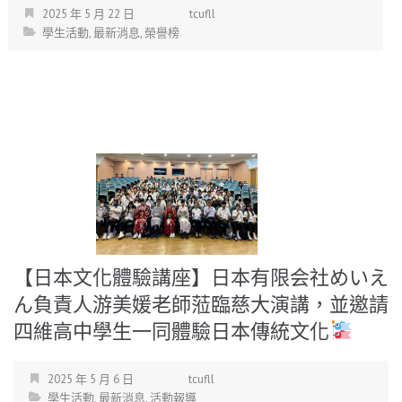
2025 年 5 月 22 日
tcufll
學生活動
,
最新消息
,
榮譽榜
【日本文化體驗講座】日本有限会社めいえ
ん負責人游美媛老師蒞臨慈大演講，並邀請
四維高中學生一同體驗日本傳統文化
2025 年 5 月 6 日
tcufll
學生活動
,
最新消息
,
活動報導