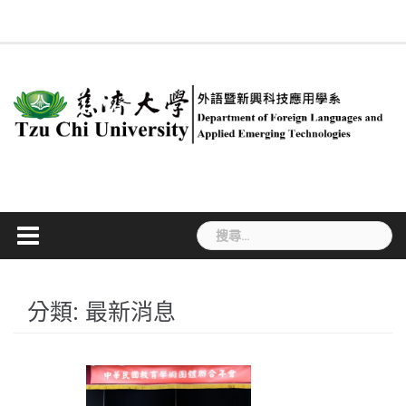
Skip
回
系
慈
新
簡
專
合
行
課
#534
系
ENGLISH
法
職
學
to
系
所
大
聞
介
任
聘
政
程
(無
友
規
涯
生
首
成
content
首
訊
教
及
人
規
標
專
專
活
頁
員
頁
息
師
兼
員
劃
題)
區
區
動
任
教
師
搜
尋
關
鍵
字:
分類:
最新消息