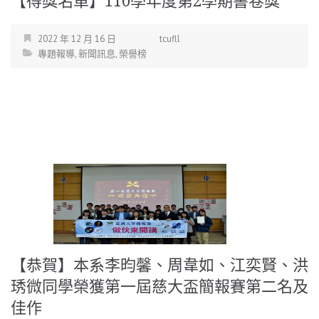
【得獎名單】110學年度第2學期書卷獎
2022 年 12 月 16 日
tcufll
專題報導
,
新聞訊息
,
榮譽榜
【恭賀】本系李昀馨、周韋如、江奕賢、洪
琇微同學榮獲第一屆慈大盃簡報賽第二名及
佳作