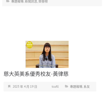
專題報導
,
新聞訊息
,
榮譽榜
慈大英美系優秀校友-黃律慈
2023 年 4 月 19 日
tcufll
專題報導
,
系友