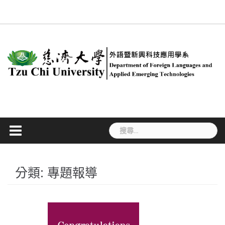
Skip
回
系
慈
新
簡
專
合
行
課
#534
系
ENGLISH
法
職
學
to
系
所
大
聞
介
任
聘
政
程
(無
友
規
涯
生
首
成
content
首
訊
教
及
人
規
標
專
專
活
頁
員
頁
息
師
兼
員
劃
題)
區
區
動
任
教
師
搜
尋
關
鍵
字:
分類:
專題報導