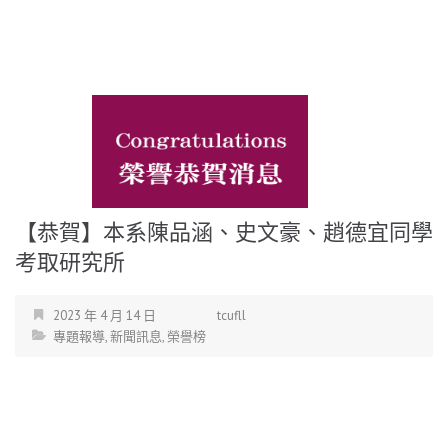
【恭賀】本系陳品涵、史文豪、趙德宜同學
考取研究所
2023 年 4 月 14 日
tcufll
專題報導
,
新聞訊息
,
榮譽榜