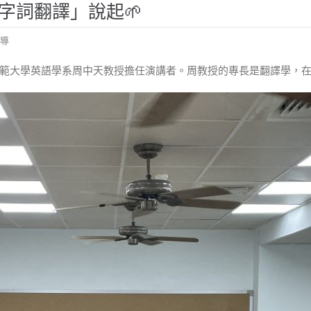
「字詞翻譯」說起
導
範大學英語學系周中天教授擔任演講者。周教授的專長是翻譯學，