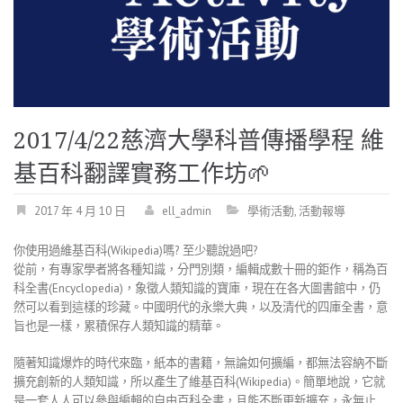
2017/4/22慈濟大學科普傳播學程 維
基百科翻譯實務工作坊
2017 年 4 月 10 日
ell_admin
學術活動
,
活動報導
你使用過維基百科
(Wikipedia)
嗎
?
至少聽說過吧
?
從前，有專家學者將各種知識，分門別類，編輯成數十冊的鉅作，稱為百
科全書
(Encyclopedia)
，象徵人類知識的寶庫，現在在各大圖書館中，仍
然可以看到這樣的珍藏。中國明代的永樂大典，以及清代的四庫全書，意
旨也是一樣，累積保存人類知識的精華。
隨著知識爆炸的時代來臨，紙本的書籍，無論如何擴編，都無法容納不斷
擴充創新的人類知識，所以產生了維基百科
(Wikipedia)
。簡單地說，它就
是一套人人可以參與編輯的自由百科全書，且能不斷更新擴充，永無止