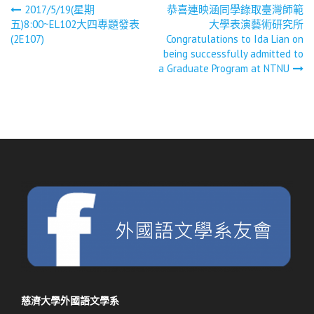
文
2017/5/19(星期
恭喜連映涵同學錄取臺灣師範
五)8:00~EL102大四專題發表
大學表演藝術研究所
章
(2E107)
Congratulations to Ida Lian on
being successfully admitted to
a Graduate Program at NTNU
導
覽
慈濟大學外國語文學系