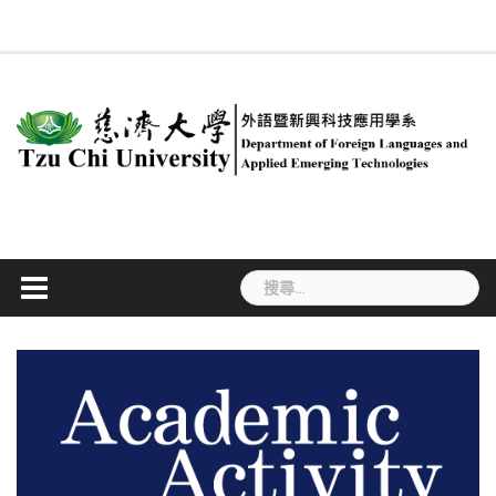
Skip
回
系
慈
新
簡
專
合
行
課
#534
系
ENGLISH
法
職
學
to
系
所
大
聞
介
任
聘
政
程
(無
友
規
涯
生
首
成
content
首
訊
教
及
人
規
標
專
專
活
頁
員
頁
息
師
兼
員
劃
題)
區
區
動
任
教
師
搜
尋
關
鍵
字: