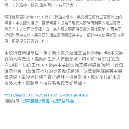
境；它的精神，就是
:
海納百川，有容乃大 。
現在維基百科
(Wikipedia)
有295種語文版本，英文版已經有五百萬以上的
條目，中文版也接近一百萬條目，成為了現代人隨時可利用的知識寶庫；
也是有志之士可以發揮才識，為人類文明提供貢獻的最佳園地。 而為了
提倡科學中文化，將重要的知識資訊翻譯為中文，便利中文使用者吸收運
用，更是極具意義的工作。
本校科普傳播學程，為了向大家介紹維基百科(Wikipedia)中文翻
譯的具體做法，協助師生進入這個領域，特別於4月22日(星期
六)規劃一日的工作坊，邀請中華民國維基媒體協會(簡稱「台灣
維基分會」)及維基社群的專家擔任講師，並做實際條目英中翻
譯演練，最後進行佳作賞析講評。機會難得，歡迎全校師生及
校外人士，踴躍至本校報名系統登記參加。
https://aap.tcu.edu.tw/class_sign_up/class_post.asp
活動說明，
請見相關計畫書。
(
請連結附檔
)