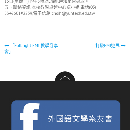
13日(星期一)下午5時以Email通知是否錄取。
五、聯絡資訊:本校教學卓越中心卓小姐,電話(05)
5342601#2259,電子信箱:choih@yuntech.edu.tw
文
「Fulbright EMI 教學分享
打破EMI迷思
會」
章
導
覽