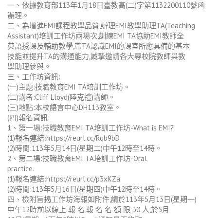
一、依據教育部113年1月18日臺教高(二)字第1132200110號函
辦理。
二、為增進EMI課程教學品質,辦理EMI教學助理TA(Teaching
Assistant)培訓工作坊兩場次,訓練EMI TA協助EMI教師全
英語授課及輔助教學,帶TA認識EMI的課室所應具備的基本
技能並提升TA的溝通能力,誠摯邀請各大專校院教師與教
學助理參與。
三、工作坊資訊:
(一)主題:技職教育EMI TA培訓工作坊。
(二)講者:Cliff Lloyd(陸克禮)講師。
(三)地點:本校語言中心DH113教室。
(四)報名資訊:
1、第一場:技職教育EMI TA培訓工作坊-What is EMI?
(1)報名連結:https://reurl.cc/Rqb9bD
(2)時間:113年5月14日(星期二)中午12時至14時。
2、第二場:技職教育EMI TA培訓工作坊-Oral
practice.
(1)報名連結:https://reurl.cc/p3xKZa
(2)時間:113年5月16日(星期四)中午12時至14時。
四、檢附旨揭工作坊海報如附件,請於113年5月13日(星期一)
中午12時前以線上 報 名,報 名 名 額 限 30 人,於5月