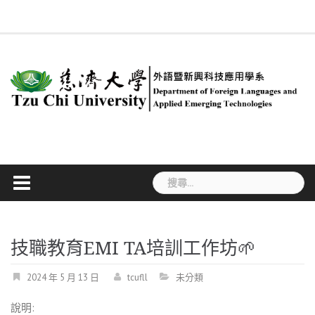
Skip
回
系
慈
新
簡
專
合
行
課
#534
系
ENGLISH
法
職
學
to
系
所
大
聞
介
任
聘
政
程
(無
友
規
涯
生
首
成
content
首
訊
教
及
人
規
標
專
專
活
頁
員
頁
息
師
兼
員
劃
題)
區
區
動
任
教
師
搜
尋
關
鍵
字:
技職教育EMI TA培訓工作坊
2024 年 5 月 13 日
tcufll
未分類
說明: