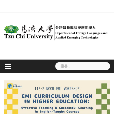
Skip
回
系
慈
新
簡
專
合
行
課
#534
系
ENGLISH
法
職
學
to
系
所
大
聞
介
任
聘
政
程
(無
友
規
涯
生
首
成
content
首
訊
教
及
人
規
標
專
專
活
頁
員
頁
息
師
兼
員
劃
題)
區
區
動
任
教
師
搜
尋
關
鍵
字: