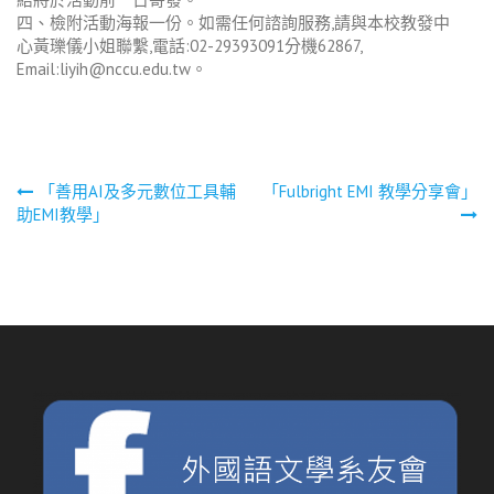
四、檢附活動海報一份。如需任何諮詢服務,請與本校教發中
心黃瓅儀小姐聯繫,電話:02-29393091分機62867,
Email:liyih@nccu.edu.tw。
文
「善用AI及多元數位工具輔
「Fulbright EMI 教學分享會」
助EMI教學」
章
導
覽