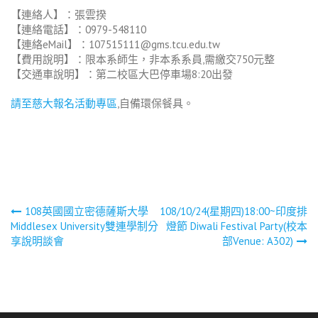
【連絡人】：張雲揆
【連絡電話】：0979-548110
【連絡eMail】：107515111@gms.tcu.edu.tw
【費用說明】：限本系師生，非本系系員,需繳交750元整
【交通車說明】：第二校區大巴停車場8:20出發
請至慈大報名活動專區
,自備環保餐具。
文
108英國國立密德薩斯大學
108/10/24(星期四)18:00~印度排
Middlesex University雙連學制分
燈節 Diwali Festival Party(校本
章
享說明談會
部Venue: A302)
導
覽