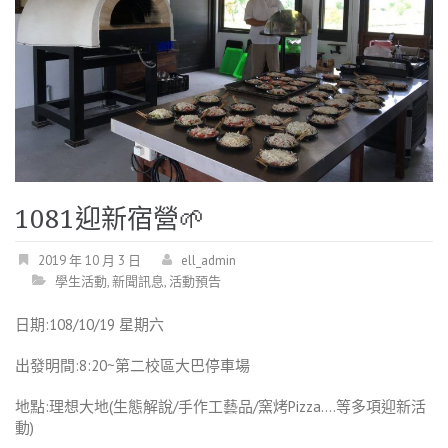
1081迎新宿營
2019 年 10 月 3 日
ell_admin
學生活動
,
新聞訊息
,
活動預告
日期:108/10/19 星期六
出發明間:8:20~第二校區大巴停車場
地點:理想大地(生態解說/手作工藝品/窯烤Pizza….等多項迎新活
動)