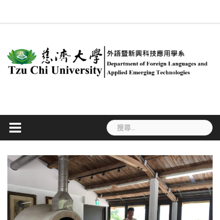
Skip
回
系
慈
新
簡
專
合
行
課
#534
系
ENGLISH
法
職
學
to
系
所
大
聞
介
任
聘
政
程
(無
友
規
涯
生
首
成
content
首
訊
教
及
人
規
標
專
專
活
頁
員
頁
息
師
兼
員
劃
題)
區
區
動
任
教
師
搜
尋
關
鍵
字: