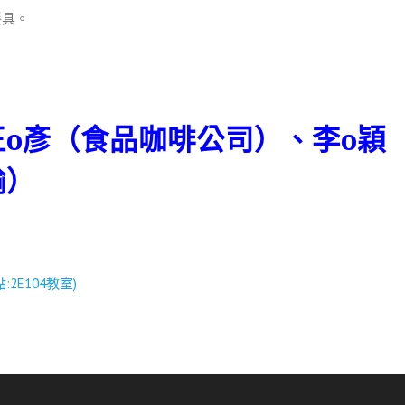
餐具。
王o彥（食品咖啡公司）、李o穎
輸）
點:2E104教室)