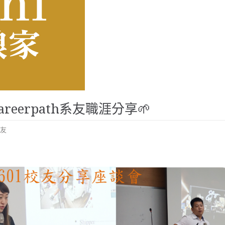
~Careerpath系友職涯分享
友