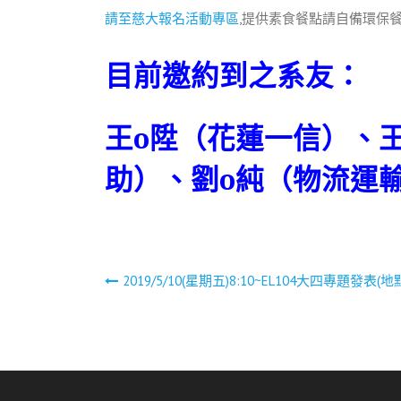
請至慈大報名活動專區
,提供素食餐點請自備環保
目前邀約到之系友：
王o陞（花蓮一信）
、
助）、劉o純（物流運
文
2019/5/10(星期五)8:10~EL104大四專題發表(地
章
導