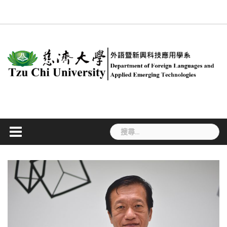
Skip
回
系
慈
新
簡
專
合
行
課
#534
系
ENGLISH
法
職
學
to
系
所
大
聞
介
任
聘
政
程
(無
友
規
涯
生
首
成
content
首
訊
教
及
人
規
標
專
專
活
頁
員
頁
息
師
兼
員
劃
題)
區
區
動
任
教
師
搜
尋
關
鍵
字: