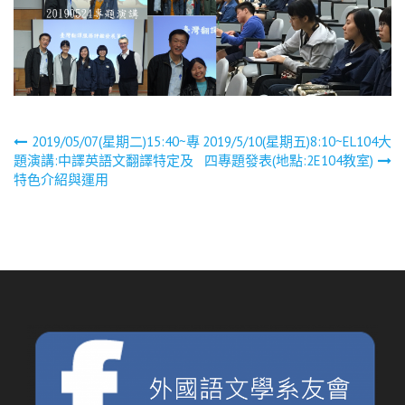
文
2019/05/07(星期二)15:40~專
2019/5/10(星期五)8:10~EL104大
題演講:中譯英語文翻譯特定及
四專題發表(地點:2E104教室)
章
特色介紹與運用
導
覽