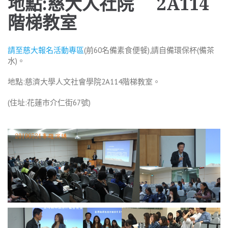
地點
:
慈大人社院
2A114
階梯教室
請至慈大報名活動專區
(前60名備素食便餐),請自備環保杯(備茶
水)。
地點:慈濟大學人文社會學院2A114階梯教室。
(住址:花蓮巿介仁街67號)