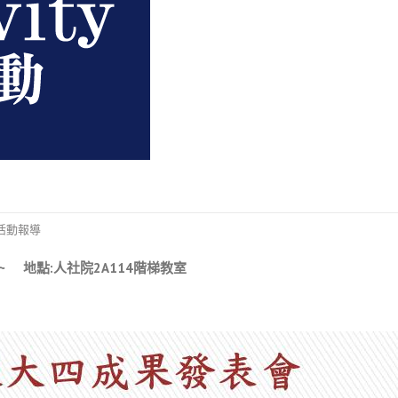
活動報導
30~
地點
:
人社院
2A114
階梯教室