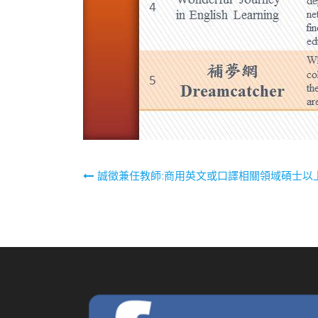
文
誠徵兼任教師:商用英文或口譯相關領域碩士以
章
導
覽