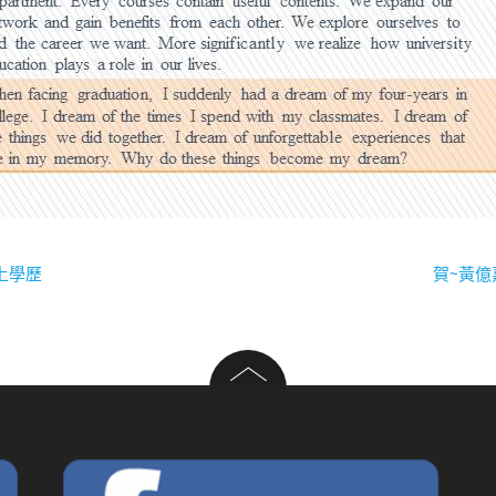
上學歷
賀~黃