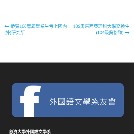
文
恭賀106應屆畢業生考上國內
106馬來西亞理科大學交換生
(外)研究所
(104級吳怡臻)
章
導
覽
慈濟大學外國語文學系