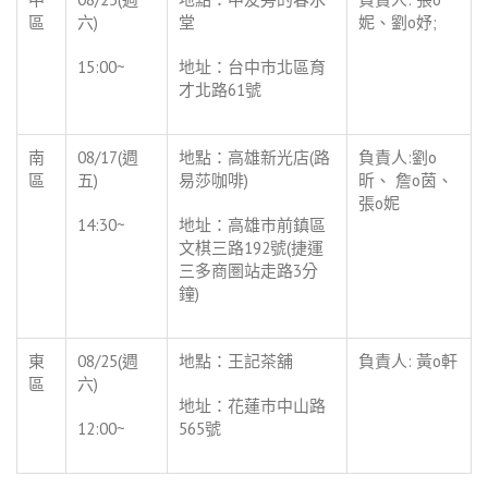
區
六)
堂
妮、劉o妤;
15:00~
地址：台中巿北區育
才北路61號
南
08/17(週
地點：高雄新光店(路
負責人:劉o
區
五)
易莎咖啡)
昕、 詹o茵、
張o妮
14:30~
地址：高雄巿前鎮區
文棋三路192號(捷運
三多商圏站走路3分
鐘)
東
08/25(週
地點：王記茶舖
負責人: 黃o軒
區
六)
地址：花蓮巿中山路
12:00~
565號