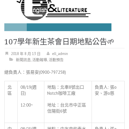
107學年新生茶會日期地點公告
2018 年 8 月 13 日
ell_admin
新聞訊息
,
活動報導
,
活動預告
總負責人：張易安(0900-797258)
北
08/19(週
地點：北車8號出口
負責人: 張o
區
日)
Notch咖啡工廠
安、游o慈
12:00~
地址：台北巿中正區
信陽街6號
中
08/25(週
地點：中友旁的春水
負責人: 張o