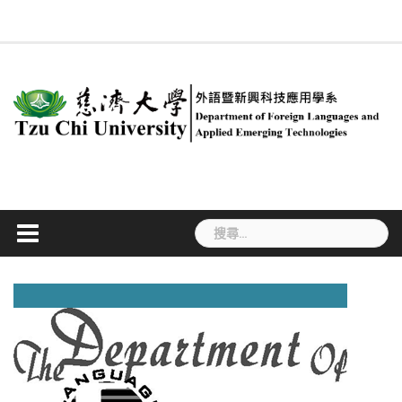
Skip
回
系
慈
新
簡
專
合
行
課
#534
系
ENGLISH
法
職
學
to
系
所
大
聞
介
任
聘
政
程
(無
友
規
涯
生
首
成
content
首
訊
教
及
人
規
標
專
專
活
頁
員
頁
息
師
兼
員
劃
題)
區
區
動
任
教
師
搜
尋
關
鍵
字: