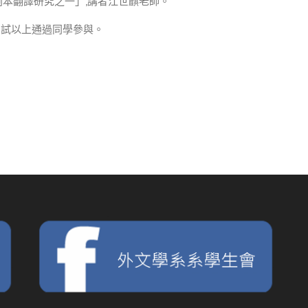
小鎮風光>劇本翻譯研究之一」,講者江世麒老師。
級覆試以上通過同學參與。