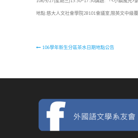
106/9/27(星期三)13:30~17:30講題: 「<
地點:慈大人文社會學院2B101會議室,限英文中
文
106學年新生分區茶水日期地點公告
章
導
覽